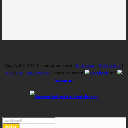
Copyright © 2026 - bionaturprodukte.at |
Impressum
|
Datenschutz
|
AEB
|
AVB
|
Bio-Zertifikat
| Folgen Sie uns auf
Facebook
und
Instagram
Massagefachinstitut Nestelberger
Suchen