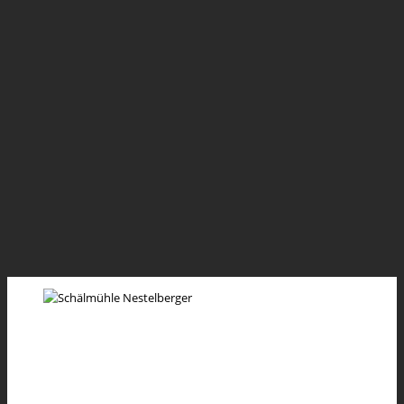
DIE SCHÄLMÜHLE
»Der Mensch ist, was er isst«
Willkommen bei Nestelberger
Bewusster leben mit Produkten aus garantiert
biologischem Anbau!