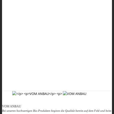
Varianten an Müsli, Korn,- und Saatenmischungen, Brotgewürze, usw.
Gerne stellen wir auch individuelle Mischungen für Sie zusammen.
BIO-PRODUKTE
Die Welt der Saaten ist unglaublich vielfältig – genau wie unser
Sortiment. Mit Leidenschaft verfolgen wir jeden Tag das Ziel, Ihnen die
beste Qualität anzubieten und Produkte und Dienstleistungen zu
entwickeln, die Ihren Bedürfnissen voll gerecht werden.
ZERTIFIZIERUNG
Unsere hohen Qualitätsstandards und die langjährige Erfahrung
garantieren einwandfreie Bio-Produkte. Um die hohe Qualität zu
gewährleisten, unterziehen wir uns jährlich strengen innerbetrieblichen
und externen Kontrollen.
VOM ANBAU
Bei unseren hochwertigen Bio-Produkten beginnt die Qualität bereits auf dem Feld und beim