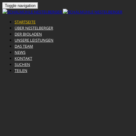
Toggle navigation
STARTSEITE
ÜBER NESTELBERGER
DER BIOLADEN
UNSERE LEISTUNGEN
DAS TEAM
NEWS
KONTAKT
SUCHEN
TEILEN
Skip
to
content